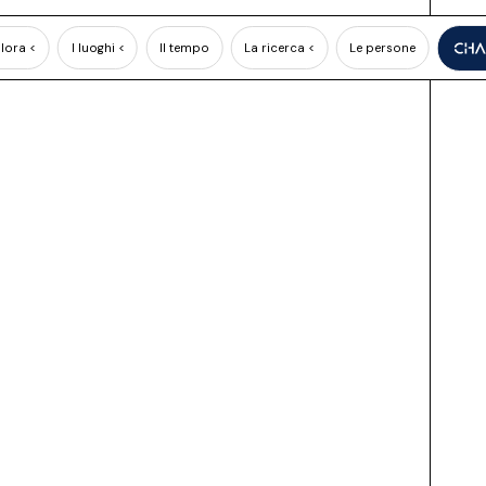
lora <
I luoghi <
Il tempo
La ricerca <
Le persone