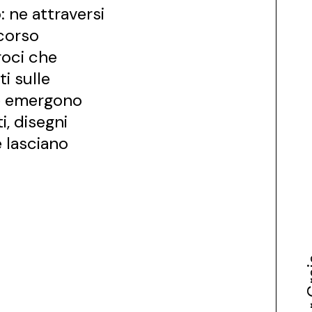
: ne attraversi
rcorso
croci che
ti sulle
nze emergono
i, disegni
 e lasciano
Bar 