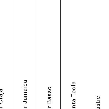
Bar Jamaica
Santa Tecla
Bar Basso
Craja
Plastic